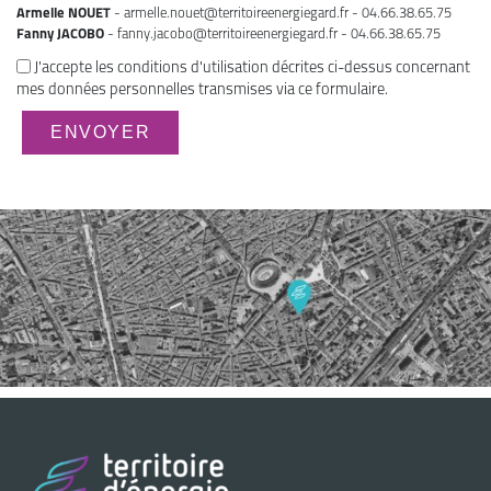
Armelle NOUET
- armelle.nouet@territoireenergiegard.fr - 04.66.38.65.75
Fanny JACOBO
- fanny.jacobo@territoireenergiegard.fr - 04.66.38.65.75
J'accepte les conditions d'utilisation décrites ci-dessus concernant
mes données personnelles transmises via ce formulaire.