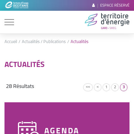
ESPACE RÉSERVÉ
Accueil
Actualités / Publications
Actualités
ACTUALITÉS
28
Résultats
<<
<
1
2
3
AGENDA